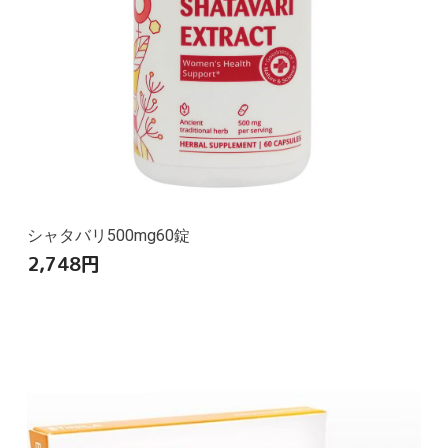
シャタバリ500mg60錠
2,748
円