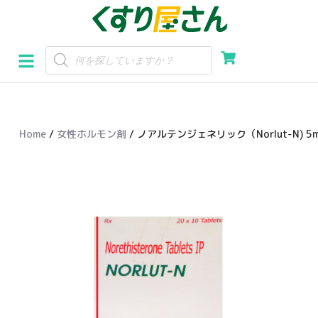
コ
ン
テ
ン
ツ
へ
Home
/
女性ホルモン剤
/ ノアルテンジェネリック（Norlut-N) 5m
ス
キ
ッ
プ