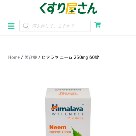
コ
ン
テ
ン
ツ
へ
Home
/
美容薬
/ ヒマラヤ ニーム 250mg 60錠
ス
キ
ッ
プ