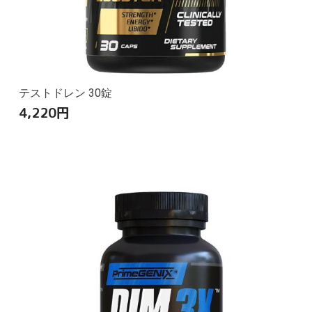
テストドレン 30錠
4,220
円