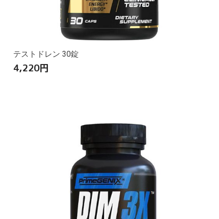
テストドレン 30錠
4,220
円