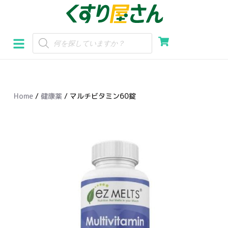
コ
ン
テ
ン
ツ
へ
Home
/
健康薬
/ マルチビタミン60錠
ス
キ
ッ
プ