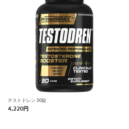
テストドレン 30錠
4,220
円