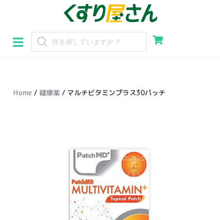
コ
ン
テ
ン
ツ
へ
Home
/
健康薬
/ マルチビタミンプラス30パッチ
ス
キ
ッ
プ