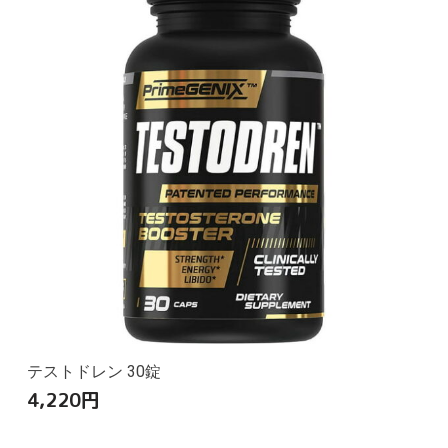
テストドレン 30錠
4,220
円