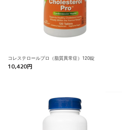
コレステロールプロ（脂質異常症）120錠
10,420
円