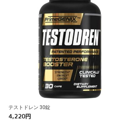
テストドレン 30錠
4,220
円