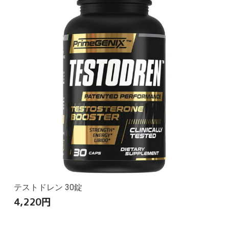
テストドレン 30錠
4,220
円