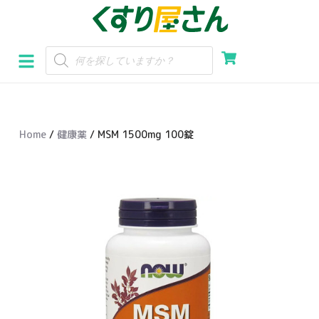
コ
ン
テ
ン
ツ
へ
Home
/
健康薬
/ MSM 1500mg 100錠
ス
キ
ッ
プ