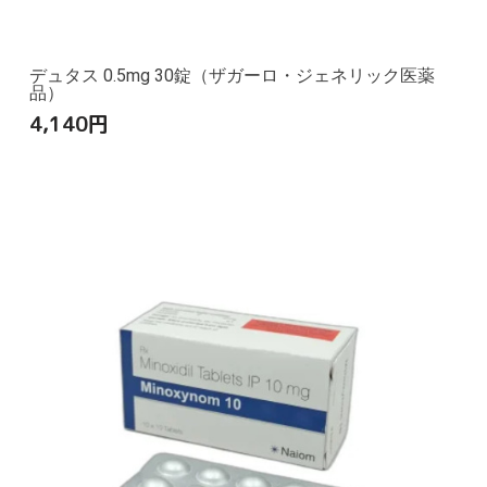
デュタス 0.5mg 30錠（ザガーロ・ジェネリック医薬
品）
4,140
円