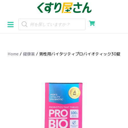
コ
ン
テ
ン
ツ
へ
Home
/
健康薬
/ 男性用バイタリティプロバイオティック30錠
ス
キ
ッ
プ