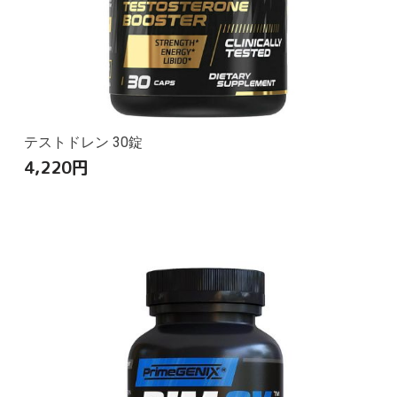
テストドレン 30錠
4,220
円