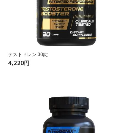
テストドレン 30錠
4,220
円