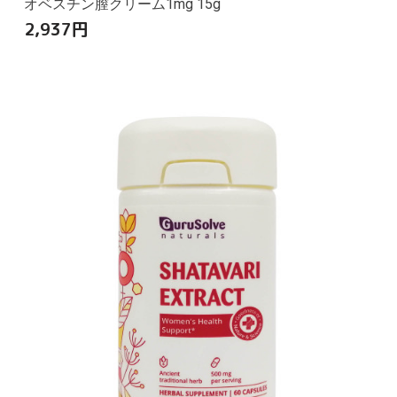
オベスチン膣クリーム1mg 15g
2,937
円