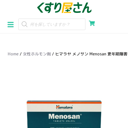
コ
ン
テ
ン
ツ
へ
Home
/
女性ホルモン剤
/ ヒマラヤ メノサン Menosan 更年期障害
ス
キ
ッ
プ