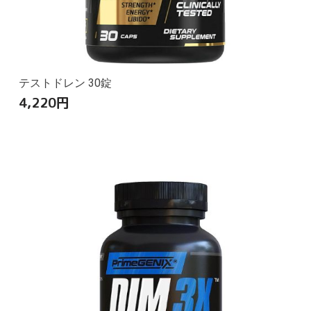
テストドレン 30錠
4,220
円