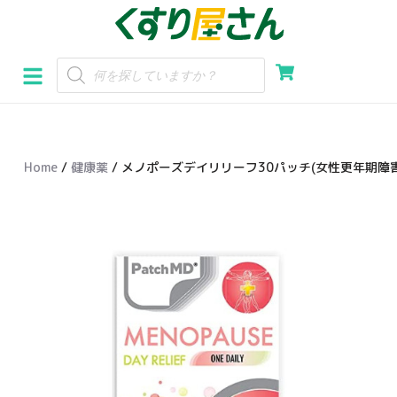
コ
ン
テ
ン
ツ
へ
Home
/
健康薬
/ メノポーズデイリリーフ30パッチ(女性更年期障
ス
キ
ッ
プ