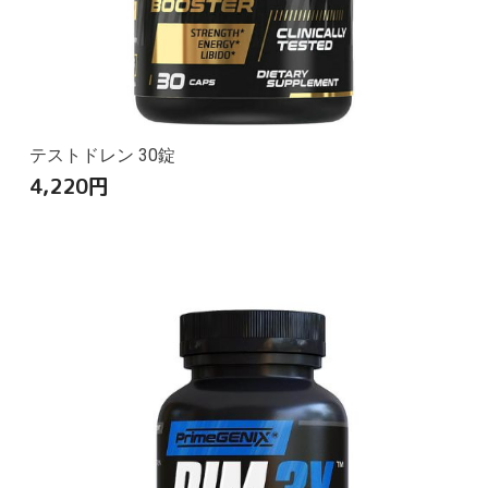
テストドレン 30錠
4,220
円