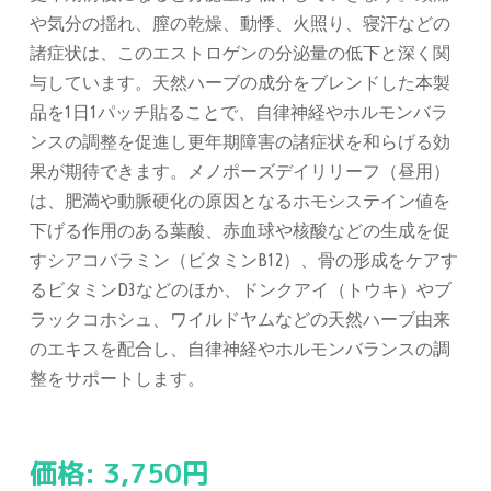
や気分の揺れ、膣の乾燥、動悸、火照り、寝汗などの
諸症状は、このエストロゲンの分泌量の低下と深く関
与しています。天然ハーブの成分をブレンドした本製
品を1日1パッチ貼ることで、自律神経やホルモンバラ
ンスの調整を促進し更年期障害の諸症状を和らげる効
果が期待できます。メノポーズデイリリーフ（昼用）
は、肥満や動脈硬化の原因となるホモシステイン値を
下げる作用のある葉酸、赤血球や核酸などの生成を促
すシアコバラミン（ビタミンB12）、骨の形成をケアす
るビタミンD3などのほか、ドンクアイ（トウキ）やブ
ラックコホシュ、ワイルドヤムなどの天然ハーブ由来
のエキスを配合し、自律神経やホルモンバランスの調
整をサポートします。
価格:
3,750
円