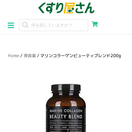
コ
ン
テ
ン
ツ
へ
Home
/
美容薬
/ マリンコラーゲンビューティブレンド200g
ス
キ
ッ
プ