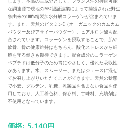
します。本品の主成分として、フランス沖の持続可能
な調達源で現地のMSC認証漁業によって捕獲された野生
魚由来の100%精製加水分解コラーゲンが含まれていま
す。また、天然のビタミンC（オーガニックのカムカム
パウダー及びアサイーパウダー）、ヒアルロン酸も配
合されています。コラーゲンを摂取することで、肌や
軟骨、骨の健康維持はもちろん、酸化ストレスから細
胞を守る働きも期待できます。配合成分のコラーゲン
ペプチドは低分子のため胃にやさしく、優れた吸収性
があります。水、スムージー、またはジュースに混ぜ
てお召し上がりいただくことができます。天然の状態
で小麦、グルテン、乳糖、乳製品を含まない食品を使
用しており、人工着色料、保存料、甘味料、充填剤は
不使用となっています。
価格:
5,140
円