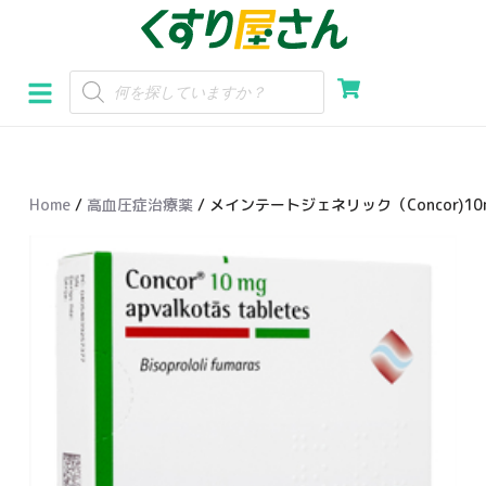
コ
ン
テ
ン
ツ
へ
Home
/
高血圧症治療薬
/ メインテートジェネリック（Concor)10
ス
キ
ッ
プ