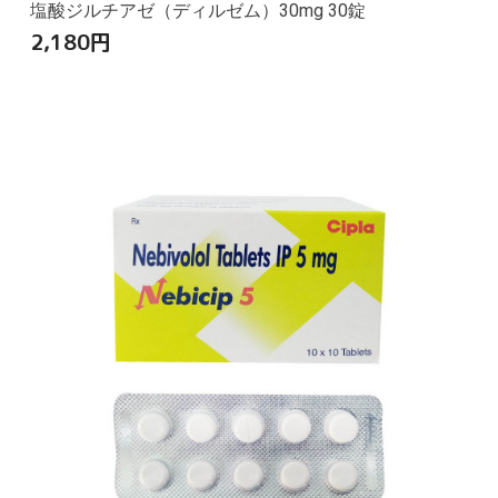
塩酸ジルチアゼ（ディルゼム）30mg 30錠
2,180
円