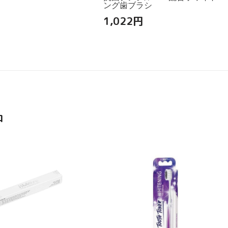
ング歯ブラシ
1,022
円
品