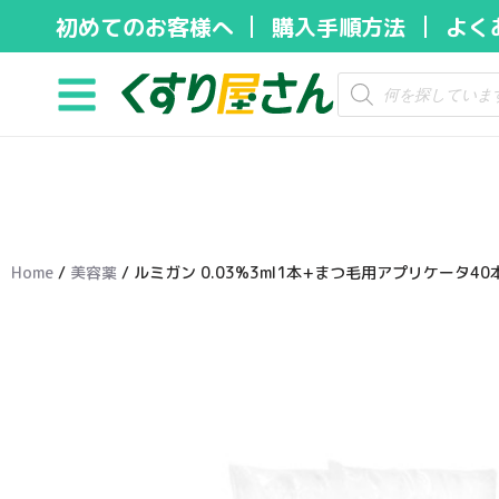
初めてのお客様へ
購入手順方法
よく
コ
ン
テ
ン
ツ
へ
ス
キ
Home
/
美容薬
/ ルミガン 0.03%3ml1本+まつ毛用アプリケータ40
ッ
プ