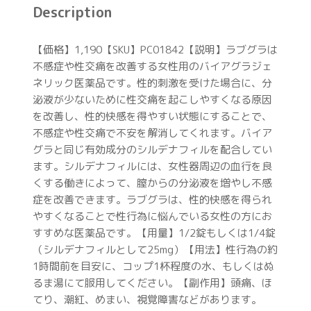
Description
【価格】1,190【SKU】PC01842【説明】ラブグラは
不感症や性交痛を改善する女性用のバイアグラジェ
ネリック医薬品です。性的刺激を受けた場合に、分
泌液が少ないために性交痛を起こしやすくなる原因
を改善し、性的快感を得やすい状態にすることで、
不感症や性交痛で不安を解消してくれます。バイア
グラと同じ有効成分のシルデナフィルを配合してい
ます。シルデナフィルには、女性器周辺の血行を良
くする働きによって、膣からの分泌液を増やし不感
症を改善できます。ラブグラは、性的快感を得られ
やすくなることで性行為に悩んでいる女性の方にお
すすめな医薬品です。【用量】1/2錠もしくは1/4錠
（シルデナフィルとして25mg）【用法】性行為の約
1時間前を目安に、コップ1杯程度の水、もしくはぬ
るま湯にて服用してください。【副作用】頭痛、ほ
てり、潮紅、めまい、視覚障害などがあります。