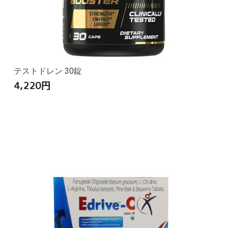
テストドレン 30錠
4,220
円