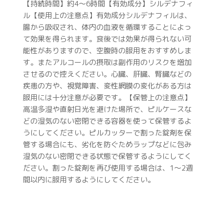
【持続時間】約4～6時間【有効成分】シルデナフィ
ル【使用上の注意点】有効成分シルデナフィルは、
腸から吸収され、体内の血液を循環することによっ
て効果を得られます。食後では効果が得られない可
能性がありますので、空腹時の服用をおすすめしま
す。またアルコールの摂取は副作用のリスクを増加
させるので控えください。心臓、肝臓、腎臓などの
疾患の方や、視覚障害、変性網膜の変化がある方は
服用には十分注意が必要です。【保管上の注意点】
高温多湿や直射日光を避けた場所で、ピルケースな
どの湿気のない密閉できる容器を使って保管するよ
うにしてください。ピルカッターで割った錠剤を保
管する場合にも、劣化を防ぐためラップなどに包み
湿気のない密閉できる状態で保管するようにしてく
ださい。割った錠剤を再び使用する場合は、1〜2週
間以内に服用するようにしてください。