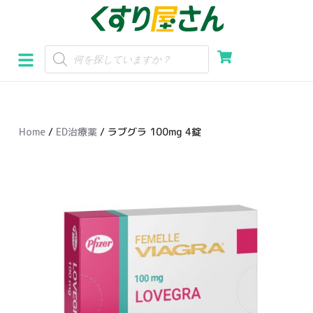
コ
ン
テ
ン
ツ
へ
Home
/
ED治療薬
/ ラブグラ 100mg 4錠
ス
キ
ッ
プ