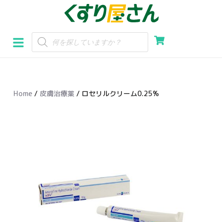
コ
ン
テ
ン
ツ
へ
Home
/
皮膚治療薬
/ ロセリルクリーム0.25%
ス
キ
ッ
プ