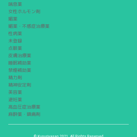
喘息薬
女性ホルモン剤
媚薬
媚薬・不感症治療薬
性病薬
未登録
点眼薬
皮膚治療薬
睡眠補助薬
禁煙補助薬
精力剤
精神安定剤
美容薬
避妊薬
高血圧症治療薬
麻酔薬・鎮痛剤
© Kusuriyasan 2021. All Rights Reserved