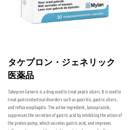
タケプロン・ジェネリック
医薬品
Takepron Generic is a drug used to treat peptic ulcers. It is used to
treat gastrointestinal disorders such as gastritis, gastric ulcers,
and reflux esophagitis. The active ingredient, lansoprazole,
suppresses the secretion of gastric acid by inhibiting the action of
the proton pump, which secretes gastric acid, and improves