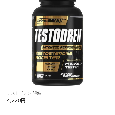
テストドレン 30錠
4,220
円