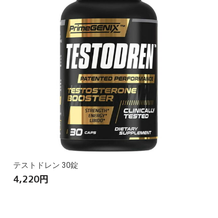
テストドレン 30錠
4,220
円