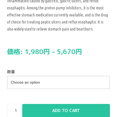
inflammation caused by gastritis, gastric ulcers, and reflux
esophagitis. Among the proton pump inhibitors, it is the most
effective stomach medication currently available, and is the drug
of choice for treating peptic ulcers and reflux esophagitis. It is
also widely used to relieve stomach pain and heartburn.
価格:
1,980
円
–
5,670
円
数量
ADD TO CART