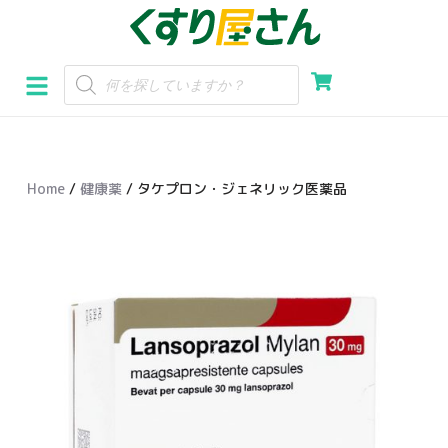
コ
ン
テ
ン
ツ
へ
Home
/
健康薬
/ タケプロン・ジェネリック医薬品
ス
キ
ッ
プ