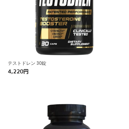
テストドレン 30錠
4,220
円