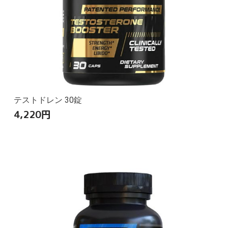
テストドレン 30錠
4,220
円