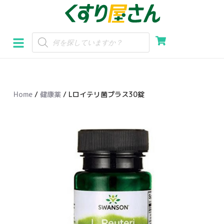
コ
ン
テ
ン
ツ
へ
Home
/
健康薬
/ Lロイテリ菌プラス30錠
ス
キ
ッ
プ