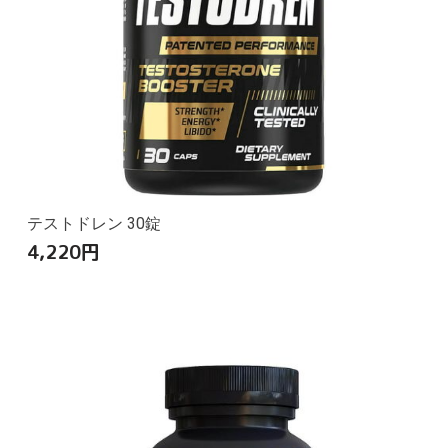
テストドレン 30錠
4,220
円