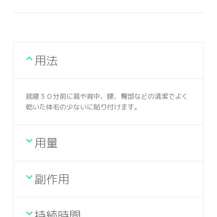
用法
就寝３０分前に肩や背中、腰、臀部などの清潔でよく
乾いた体毛の少ないに貼り付けます。
用量
副作用
持続時間