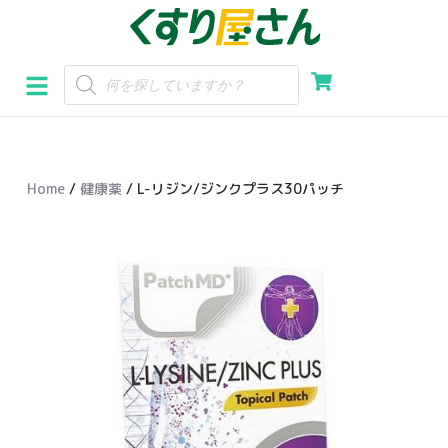
コ
ン
テ
ン
ツ
へ
Home
/
健康薬
/ L-リジン/ジンクプラス30パッチ
ス
キ
ッ
プ