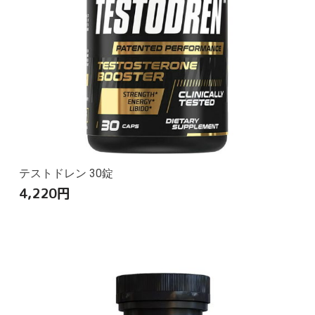
テストドレン 30錠
4,220
円