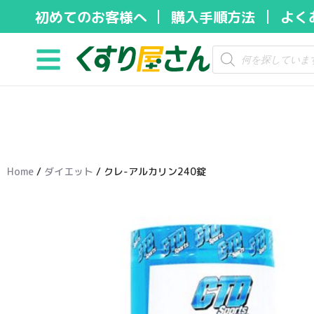
初めてのお客様へ
購入手順方法
よく
コ
ン
テ
ン
ツ
へ
ス
キ
Home
/
ダイエット
/ クレ-アルカリン240錠
ッ
プ