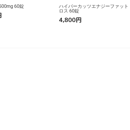
00mg 60錠
ハイパーカッツエナジーファット
ロス 60錠
円
4,800
円