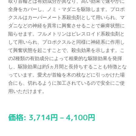
取り首輪とは有効成分が異なり、高い効果で速やかに
全身をカバーし、ノミ・マダニを駆除します。プロポ
クスルはカーバーメート系殺虫剤として用いられ、マ
ダニなどの神経を異常に興奮させることで麻痺状態に
陥らせます。フルメトリンはピレスロイド系殺虫剤と
して用いられ、プロポクスルと同様に神経系に作用し
て興奮状態を起こすことで、殺虫効果を示します。こ
の2種類の有効成分によって相乗的な駆除効果を発揮
し、駆除効果は約5ヵ月間と長持ちすることも特徴とな
っています。愛犬が首輪を木の枝などに引っかけた場
合にも、切れるように加工されているので安全にご使
用いただけます。
価格:
3,714
円
–
4,100
円