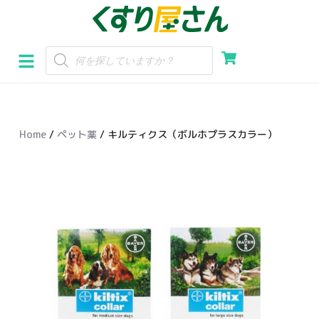
コ
ン
テ
ン
ツ
へ
Home
/
ペット薬
/ キルティクス（ボルホプラスカラー）
ス
キ
ッ
プ