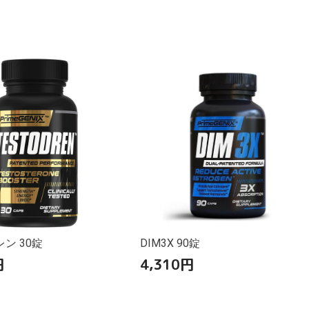
ン 30錠
DIM3X 90錠
円
4,310
円