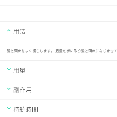
用法
髪と頭皮をよく濡らします。 適量を手に取り髪と頭皮になじませて
用量
副作用
持続時間