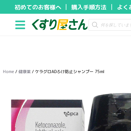
初めてのお客様へ
購入手順方法
よく
コ
ン
テ
ン
ツ
へ
ス
キ
Home
/
健康薬
/ ケラグロADふけ防止シャンプー 75ml
ッ
プ