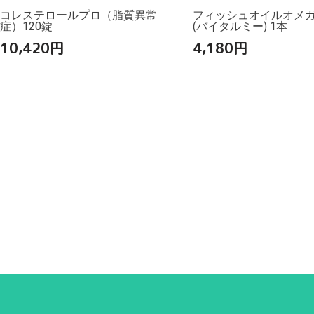
コレステロールプロ（脂質異常
フィッシュオイルオメガ3
症）120錠
(バイタルミー) 1本
10,420
円
4,180
円