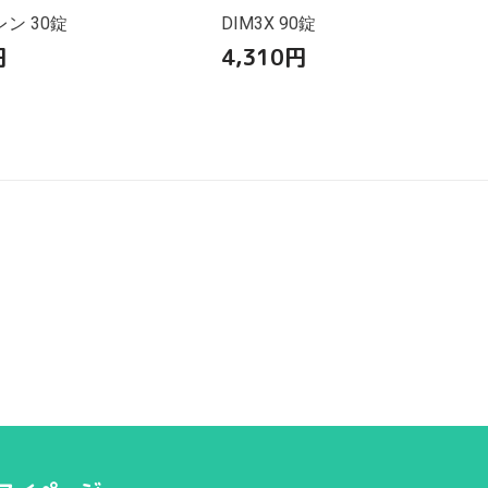
ン 30錠
DIM3X 90錠
円
4,310
円