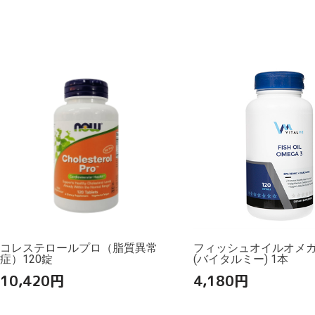
コレステロールプロ（脂質異常
フィッシュオイルオメガ3
症）120錠
(バイタルミー) 1本
10,420
円
4,180
円