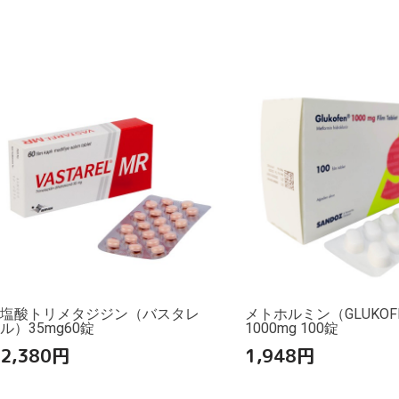
塩酸トリメタジジン（バスタレ
メトホルミン（GLUKOF
ル）35mg60錠
1000mg 100錠
2,380
円
1,948
円