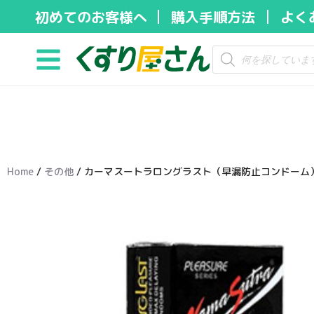
初めてのお客様へ
購入手順方法
よく
コ
ン
テ
ン
ツ
へ
ス
キ
Home
/
その他
/ カーマスートラロングラスト（早漏防止コンドーム）
ッ
プ