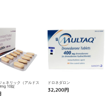
ジェネリック（アルドス
ドロネダロン
mg 10錠
32,200
円
円