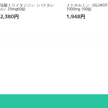
塩酸トリメタジジン（バスタレ
メトホルミン（GLUKOF
ル）35mg60錠
1000mg 100錠
2,380
円
1,948
円