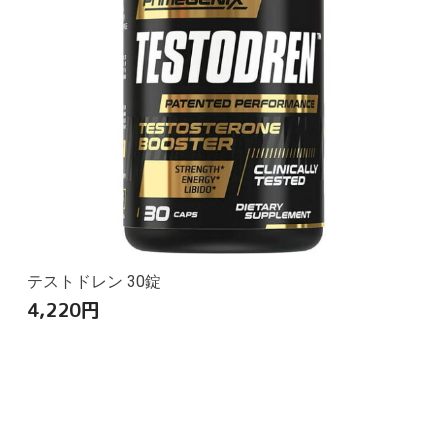
テストドレン 30錠
4,220
円