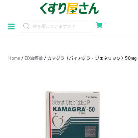
コ
ン
テ
ン
ツ
へ
Home
/
ED治療薬
/ カマグラ（バイアグラ・ジェネリック）50mg 
ス
キ
ッ
プ