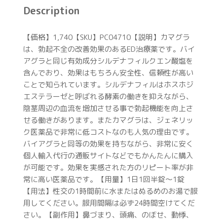
Description
【価格】1,740【SKU】PC04710【説明】カマグラ
は、勃起不全の改善効果のあるED治療薬です。バイ
アグラと同じ有効成分シルデナフィルクエン酸塩を
含んでおり、効果はもちろん安全性、信頼性が高い
ことで知られています。シルデナフィルはホスホジ
エステラーゼと呼ばれる酵素の働きを抑えながら、
陰茎周辺の血流を増加させる事で勃起機能を向上さ
せる働きがあります。またカマグラは、ジェネリッ
ク医薬品で非常に低コストなのも人気の理由です。
バイアグラと同等の効果を持ちながら、非常に安く
個人輸入代行の通販サイトなどでもかんたんに購入
が可能です。効果を実感された方のリピート率が非
常に高い医薬品です。【用量】1日1回半錠～1錠
【用法】性交の1時間前に水またはぬるめのお湯で服
用してください。服用間隔は必ず24時間空けてくだ
さい。【副作用】鼻づまり、頭痛、のぼせ、動悸、