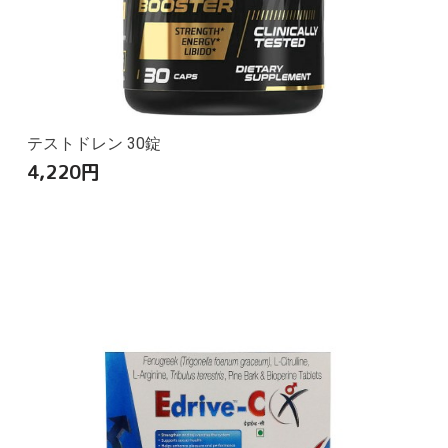
テストドレン 30錠
4,220
円