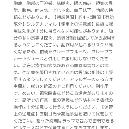
胸痛、胸部の圧迫感、結膜炎、眼の痛み、視覚の異
常、腹痛、吐き気、消化不良、血圧低下、勃起の持
続などがあります。【持続時間】約4〜6時間【有効
成分】シルデナフィル【使用上の注意点】食後に服
用は効果が十分に得られない可能性があります。油
分の多い食事は控え、食後2時間経過してから服用す
るようにしてください。副作用が起こるリスクが高
くなるため、柑橘系グレープフルーツ、グレープフ
ルーツジュースと併用して服用はしないでくださ
い。現在治療中の病気がある心血管障害などの病
気、他に薬を服用されている方は医師の相談の上服
用するようにしてください。アレルギーのある方は
主原料、成分を確認の上ご利用ください。副作用
で、めまい、視覚障害など起こる場合がありますの
で、高所での作業、車の運転など危険を伴う機械の
操作は十分注意して行うようにしください。【保管
上の注意点】直射日光や高温多湿を避けて保管して
ください。 割った錠剤はラップで包んで密閉できる
ピルケースなどで保管することをおすすめします。