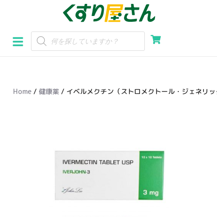
コ
ン
テ
ン
ツ
へ
Home
/
健康薬
/ イベルメクチン（ストロメクトール・ジェネリッ
ス
キ
ッ
プ