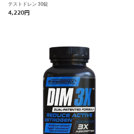
テストドレン 30錠
4,220
円