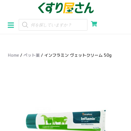
コ
ン
テ
ン
ツ
へ
Home
/
ペット薬
/ インフラミン ヴェットクリーム 50g
ス
キ
ッ
プ