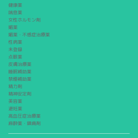
健康薬
喘息薬
女性ホルモン剤
媚薬
媚薬・不感症治療薬
性病薬
未登録
点眼薬
皮膚治療薬
睡眠補助薬
禁煙補助薬
精力剤
精神安定剤
美容薬
避妊薬
高血圧症治療薬
麻酔薬・鎮痛剤