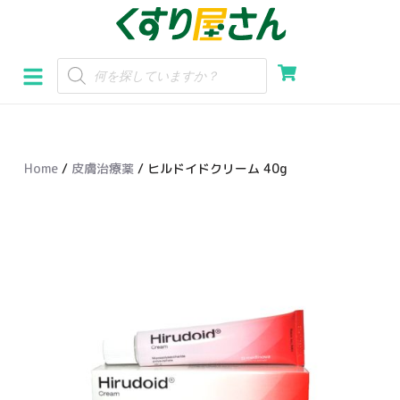
コ
ン
テ
ン
ツ
へ
Home
/
皮膚治療薬
/ ヒルドイドクリーム 40g
ス
キ
ッ
プ