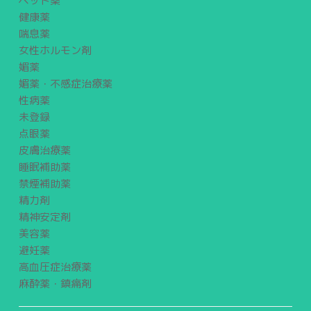
ペット薬
健康薬
喘息薬
女性ホルモン剤
媚薬
媚薬・不感症治療薬
性病薬
未登録
点眼薬
皮膚治療薬
睡眠補助薬
禁煙補助薬
精力剤
精神安定剤
美容薬
避妊薬
高血圧症治療薬
麻酔薬・鎮痛剤