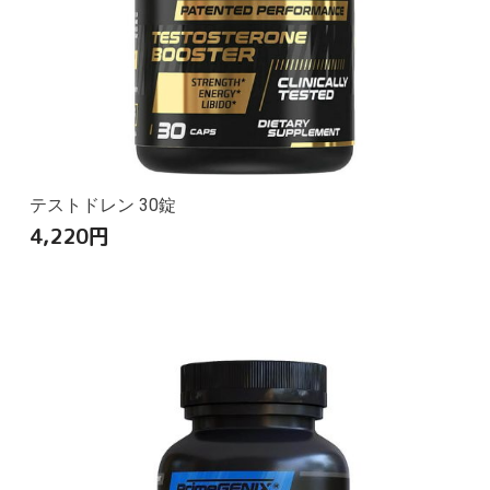
テストドレン 30錠
4,220
円