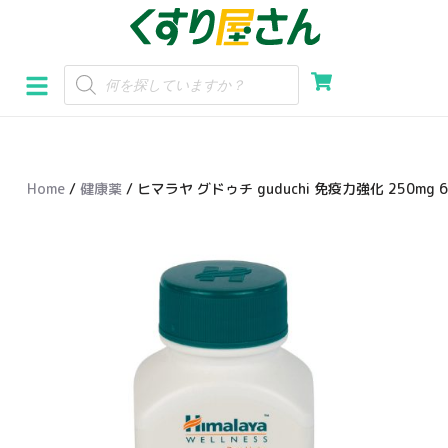
コ
ン
テ
ン
ツ
へ
Home
/
健康薬
/ ヒマラヤ グドゥチ guduchi 免疫力強化 250mg 
ス
キ
ッ
プ