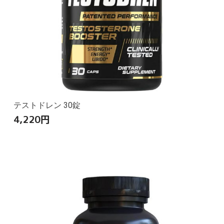
テストドレン 30錠
4,220
円