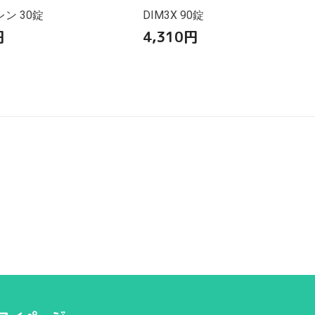
ン 30錠
DIM3X 90錠
円
4,310
円