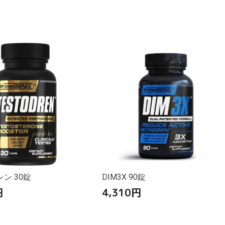
ン 30錠
DIM3X 90錠
円
4,310
円