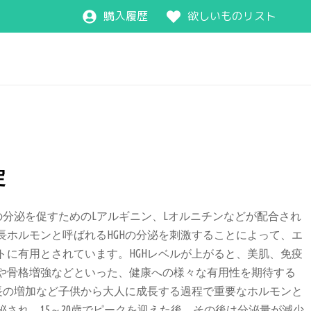
購入履歴
欲しいものリスト
錠
の分泌を促すためのLアルギニン、Lオルニチンなどが配合され
長ホルモンと呼ばれるHGHの分泌を刺激することによって、エ
トに有用とされています。HGHレベルが上がると、美肌、免疫
や骨格増強などといった、健康への様々な有用性を期待する
身長の増加など子供から大人に成長する過程で重要なホルモンと
され、15～20歳でピークを迎えた後、その後は分泌量が減少