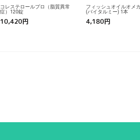
コレステロールプロ（脂質異常
フィッシュオイルオメガ3
症）120錠
(バイタルミー) 1本
10,420
円
4,180
円