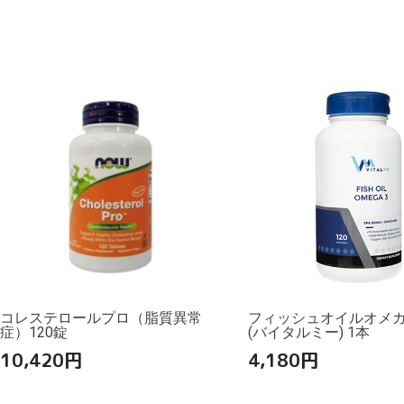
コレステロールプロ（脂質異常
フィッシュオイルオメガ3
症）120錠
(バイタルミー) 1本
10,420
円
4,180
円