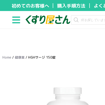
初めてのお客様へ
購入手順方法
よく
コ
ン
テ
ン
ツ
へ
ス
キ
Home
/
健康薬
/ HGHサージ 150錠
ッ
プ