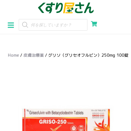
コ
ン
テ
ン
ツ
へ
Home
/
皮膚治療薬
/ グリソ（グリセオフルビン）250mg 100錠
ス
キ
ッ
プ