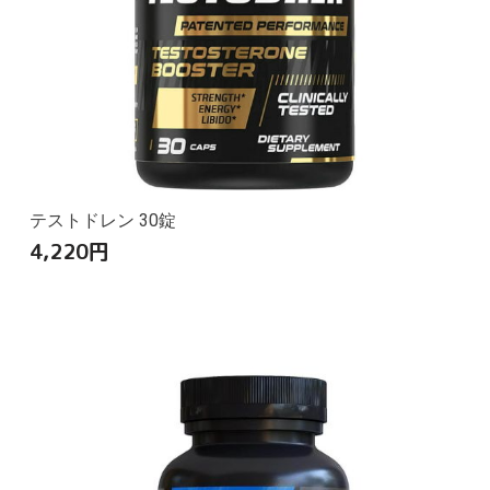
テストドレン 30錠
4,220
円