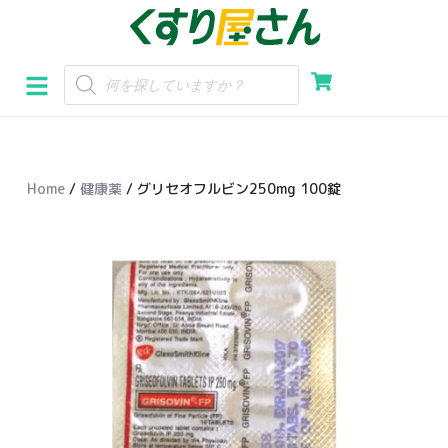
コ
ン
テ
ン
ツ
へ
Home
/
健康薬
/ グリセオフルビン250mg 100錠
ス
キ
ッ
プ