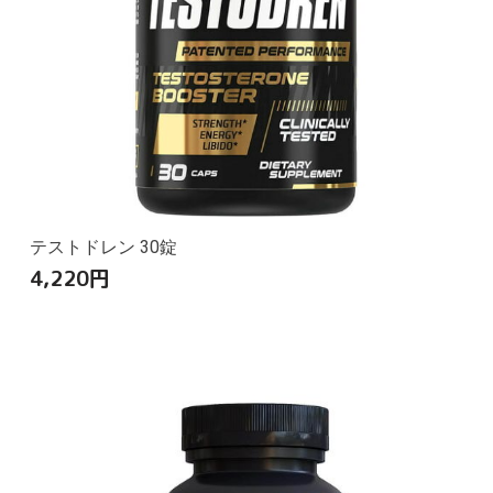
テストドレン 30錠
4,220
円