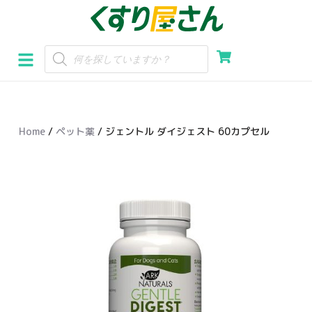
コ
ン
テ
ン
ツ
へ
Home
/
ペット薬
/ ジェントル ダイジェスト 60カプセル
ス
キ
ッ
プ