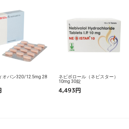
バン320/12.5mg 28
ネビボロール（ネビスター）
10mg 30錠
円
4,493
円