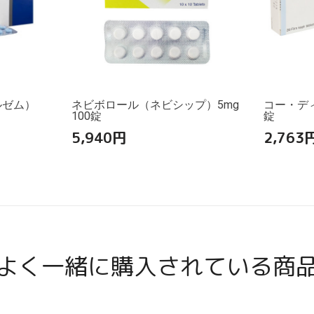
ルゼム）
ネビボロール（ネビシップ）5mg
コー・ディオ
100錠
錠
5,940
円
2,763
よく一緒に購入されている商