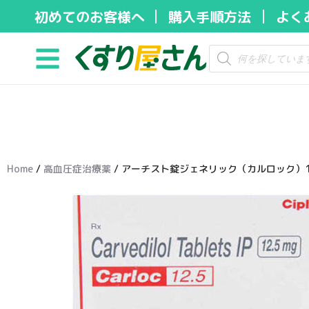
初めてのお客様へ
購入手順方法
よく
コ
ン
テ
ン
ツ
へ
ス
キ
Home
/
高血圧症治療薬
/ アーチスト錠ジェネリック（カルロック）12
ッ
プ