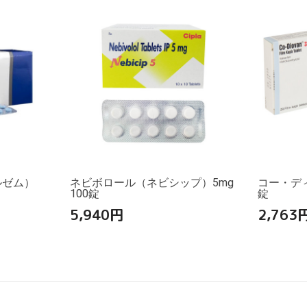
ルゼム）
ネビボロール（ネビシップ）5mg
コー・ディオ
100錠
錠
5,940
円
2,763