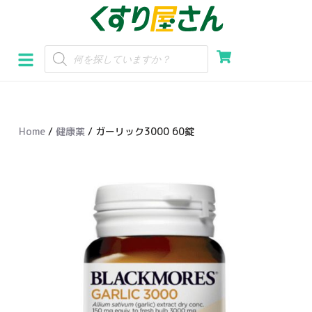
コ
ン
テ
ン
ツ
へ
Home
/
健康薬
/ ガーリック3000 60錠
ス
キ
ッ
プ