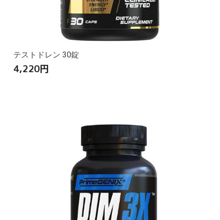
テストドレン 30錠
4,220
円