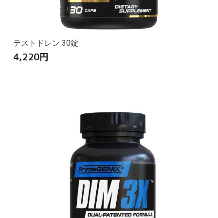
テストドレン 30錠
4,220
円