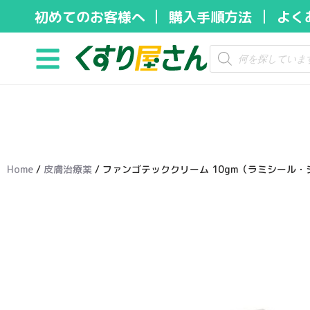
初めてのお客様へ
購入手順方法
よく
コ
ン
テ
ン
ツ
へ
ス
キ
Home
/
皮膚治療薬
/ ファンゴテッククリーム 10gm（ラミシール
ッ
プ