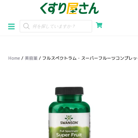
コ
ン
テ
ン
ツ
へ
Home
/
美容薬
/ フルスペクトラム・スーパーフルーツコンプレッ
ス
キ
ッ
プ