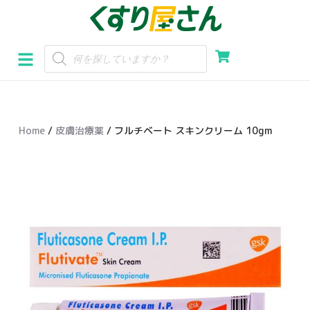
コ
ン
テ
ン
ツ
へ
Home
/
皮膚治療薬
/ フルチベート スキンクリーム 10gm
ス
キ
ッ
プ