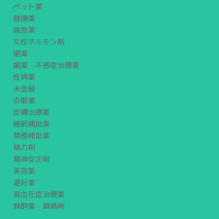
ペット薬
健康薬
喘息薬
女性ホルモン剤
媚薬
媚薬・不感症治療薬
性病薬
未登録
点眼薬
皮膚治療薬
睡眠補助薬
禁煙補助薬
精力剤
精神安定剤
美容薬
避妊薬
高血圧症治療薬
麻酔薬・鎮痛剤