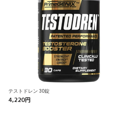
テストドレン 30錠
4,220
円