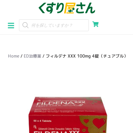
コ
ン
テ
ン
ツ
へ
Home
/
ED治療薬
/ フィルデナ XXX 100mg 4錠（チュアブル）
ス
キ
ッ
プ