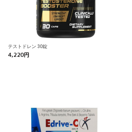
テストドレン 30錠
4,220
円