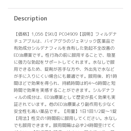
Description
【価格】1,056【SKU】PC04909【説明】フィルデナ
チュアブルは、バイアグラのジェネリック医薬品で
有効成分シルデナフィルを含有した勃起不全改善の
ED治療薬です。性行為の前に服用することで、陰茎
に強力な勃起をサポートしてくれます。水なしで服
用できるため、錠剤が苦手な方や、外出先で水など
が手に入りにくい場合にも最適です。服用後、約1時
間ほどで効果を得られ、持続時間は約4～6時間と短
時間で効果を実感することができます。シルデナフ
ィルの成分は、ED治療薬として歴史が長く効果も実
証されています。他のED治療薬より副作用も少なく
安全性も高い薬品です。【用量】1日1回1/2錠〜1錠
【用法】性交の1時間前に服用してください。水なし
でも服用できます。服用間隔は必ず24時間空けてく