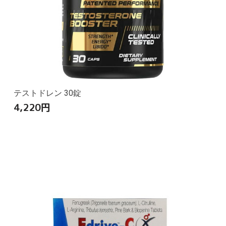
テストドレン 30錠
4,220
円