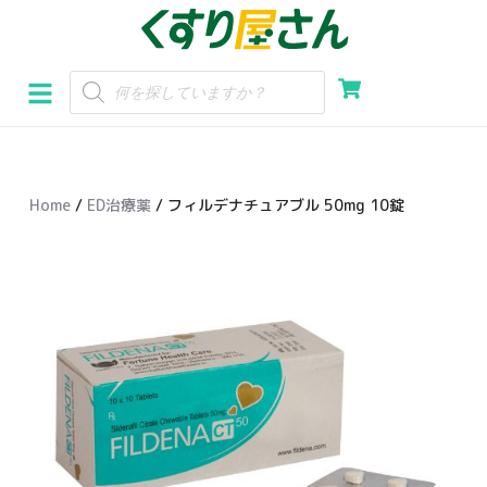
コ
ン
テ
ン
ツ
へ
Home
/
ED治療薬
/ フィルデナチュアブル 50mg 10錠
ス
キ
ッ
プ