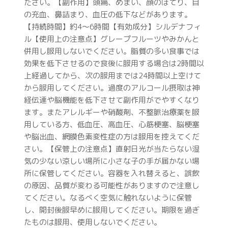
ださい。【副作用】頭痛、めまい、顔のほてり、目
の充血、鼻詰まり、血圧の低下などがあります。
【持続時間】約4〜6時間【有効成分】シルデナフィ
ル【使用上の注意点】グレープフルーツやみかんと
併用し服用しないでください。脂質の多い食事では
効果を低下させるので食後に服用する場合は2時間以
上経過してから、次の服用までは24時間以上空けて
から服用してください。過度のアルコール摂取は神
経伝達や脳機能を低下させて副作用がでやすくなり
ます。またアレルギーや硝酸剤、不整脈治療薬を服
用している方、低血圧、高血圧、心筋梗塞、脳梗塞
や脳出血、網膜色素変性症の方は服用を控えてくだ
さい。【保管上の注意点】直射日光が当たらない湿
気の少ない涼しい場所に小さな子の手が届かない場
所に保管してください。容器を入れ替えると、誤飲
の原因、品質が変わる可能性がありますので注意し
てください。なるべく空気に触れないように保管
し、開封後服早めに服用してください。期限を過ぎ
たものは服用、使用しないでください。