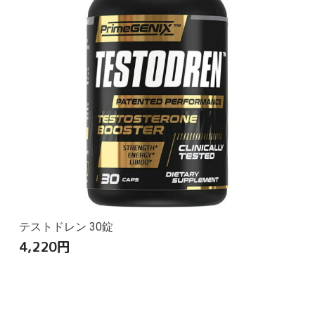
テストドレン 30錠
4,220
円