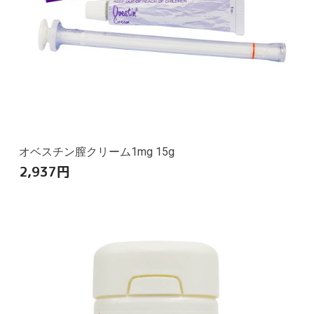
オベスチン膣クリーム1mg 15g
2,937
円