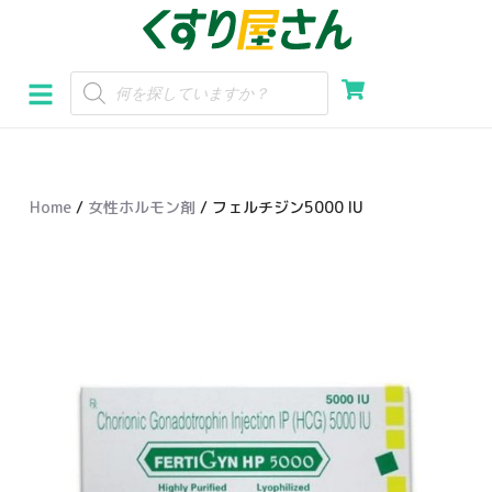
コ
ン
テ
ン
ツ
へ
Home
/
女性ホルモン剤
/ フェルチジン5000 IU
ス
キ
ッ
プ