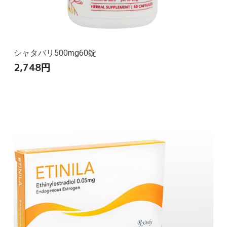
シャタバリ500mg60錠
2,748
円