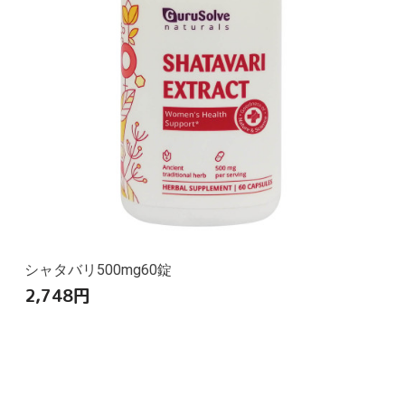
シャタバリ500mg60錠
2,748
円