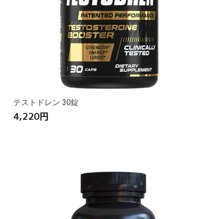
テストドレン 30錠
4,220
円