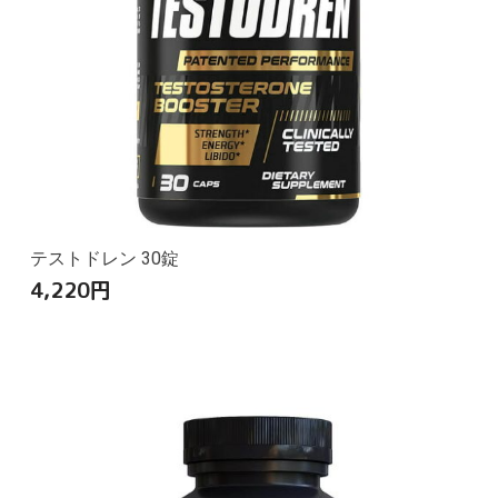
テストドレン 30錠
4,220
円