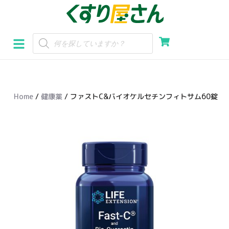
コ
ン
テ
ン
ツ
へ
Home
/
健康薬
/ ファストC&バイオケルセチンフィトサム60錠
ス
キ
ッ
プ