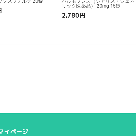
クスフォルテ 20錠
パルモプレス（シアリス・ジェネ
リック医薬品） 20mg 15錠
円
2,780
円
マイページ