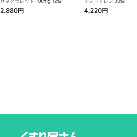
ゼネグラレッド 100mg 12錠
テストドレン 30錠
2,880
円
4,220
円