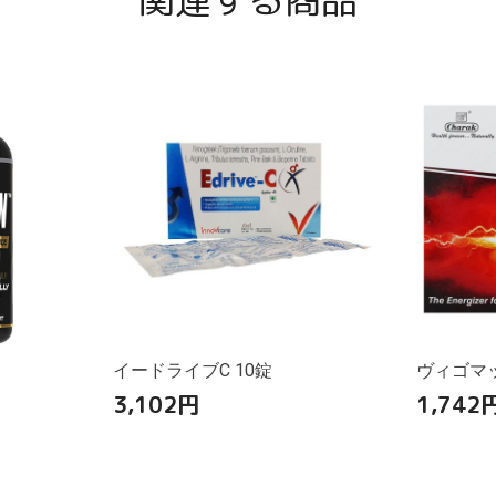
関連する商品
イードライブC 10錠
ヴィゴマッ
3,102
円
1,742