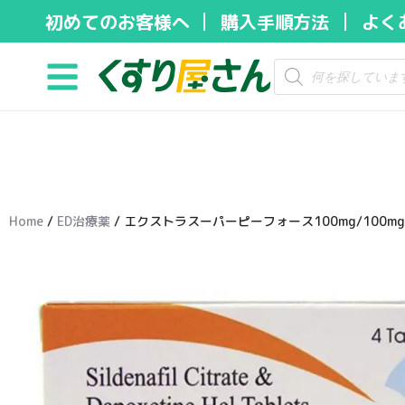
初めてのお客様へ
購入手順方法
よく
コ
ン
テ
ン
ツ
へ
ス
キ
Home
/
ED治療薬
/ エクストラスーパーピーフォース100mg/100mg
ッ
プ