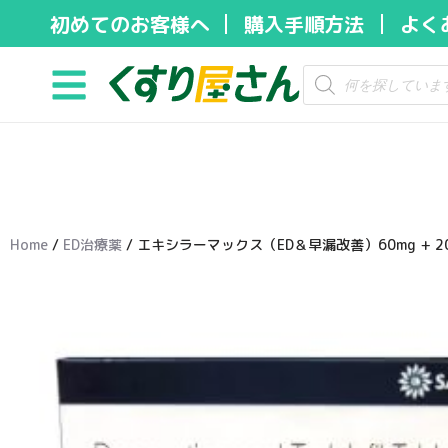
初めてのお客様へ
購入手順方法
よく
コ
ン
テ
ン
ツ
へ
ス
キ
Home
/
ED治療薬
/ エキシラーマックス（ED＆早漏改善）60mg + 20
ッ
プ