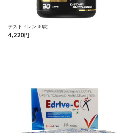
テストドレン 30錠
4,220
円