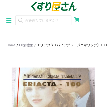
コ
ン
テ
ン
ツ
へ
Home
/
ED治療薬
/ エリアクタ（バイアグラ・ジェネリック）100
ス
キ
ッ
プ