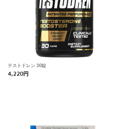
テストドレン 30錠
4,220
円