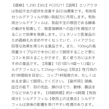
【価格】1,290【SKU】PC03211【説明】エリアクタ
は勃起不全の症状を改善するED治療薬です。有効成
分シルデナフィルが強い勃起力に作用します。有効
成分シルデナフィルは、勃起不全の原因である酵素
の働きを阻害して、陰茎海綿体への血行を増加させ
ることで効果を発揮します。ジェネリック医薬品の
ため価格もお求めやすくなっていて、バイアグラと
同等な効果を得られる薬品です。また、100mgの高
用量タイプなので半分に切って服用することで更に
コストを抑えることができて、長く使う方にはおす
すめの薬品です。【用量】1日1回1/4錠～1/2錠(シ
ルデナフィルとして25mg～50mg)【用法】性行為の
約1時間前を目安に、コップ1杯程度の水、もしくは
ぬるま湯にて服用してください。【副作用】頭痛、
血圧の低下、目の充血、顔のほてり、動悸、鼻詰ま
りなどがあります。【持続時間】約4～6時間【有効
成分】シルデナフィル【使用上の注意点】シルデナ
フィルは食後の影響を受けやすい性質があります。