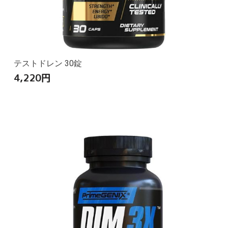
テストドレン 30錠
4,220
円