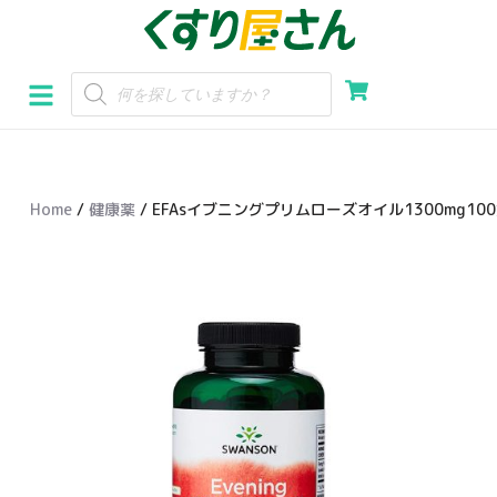
コ
ン
テ
ン
ツ
へ
Home
/
健康薬
/ EFAsイブニングプリムローズオイル1300mg10
ス
キ
ッ
プ