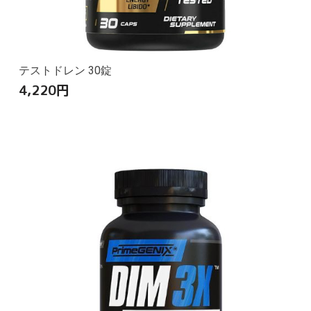
テストドレン 30錠
4,220
円