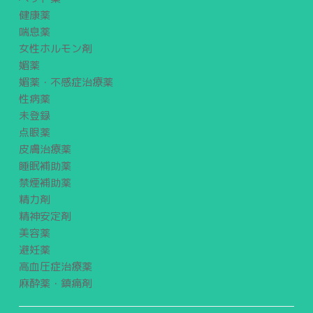
健康薬
喘息薬
女性ホルモン剤
媚薬
媚薬・不感症治療薬
性病薬
未登録
点眼薬
皮膚治療薬
睡眠補助薬
禁煙補助薬
精力剤
精神安定剤
美容薬
避妊薬
高血圧症治療薬
麻酔薬・鎮痛剤