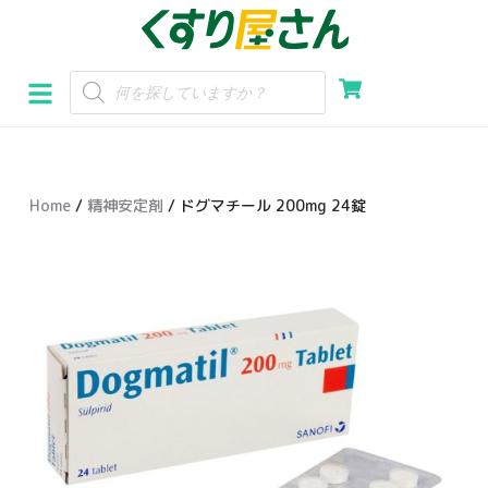
コ
ン
テ
ン
ツ
へ
Home
/
精神安定剤
/ ドグマチール 200mg 24錠
ス
キ
ッ
プ