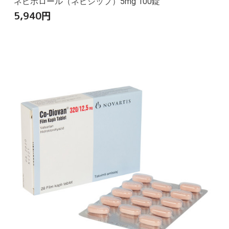
ネビボロール（ネビシップ）5mg 100錠
5,940
円