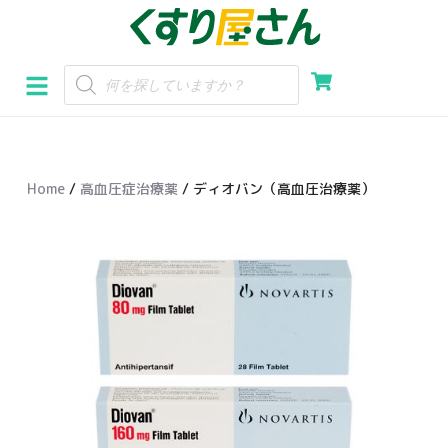
コ
ン
テ
ン
ツ
へ
Home
/
高血圧症治療薬
/ ディオバン（高血圧治療薬）
ス
キ
ッ
プ