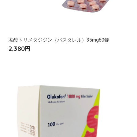
塩酸トリメタジジン（バスタレル）35mg60錠
2,380
円