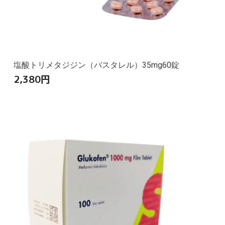
塩酸トリメタジジン（バスタレル）35mg60錠
2,380
円