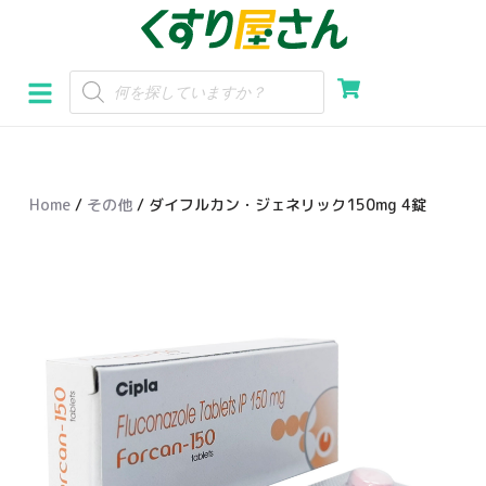
コ
ン
テ
ン
ツ
へ
Home
/
その他
/ ダイフルカン・ジェネリック150mg 4錠
ス
キ
ッ
プ