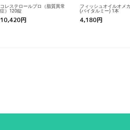
コレステロールプロ（脂質異常
フィッシュオイルオメガ3
症）120錠
(バイタルミー) 1本
10,420
円
4,180
円