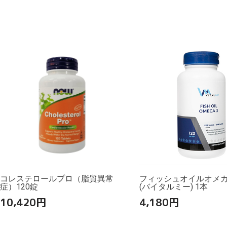
コレステロールプロ（脂質異常
フィッシュオイルオメガ3
症）120錠
(バイタルミー) 1本
10,420
円
4,180
円