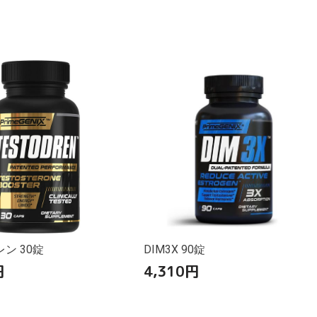
ン 30錠
DIM3X 90錠
円
4,310
円