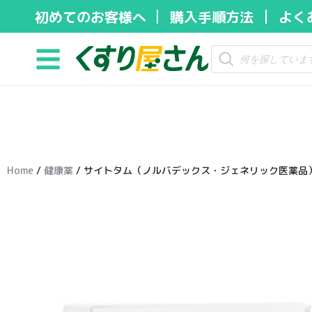
初めてのお客様へ
購入手順方法
よく
コ
ン
テ
ン
ツ
へ
ス
キ
Home
/
健康薬
/ サイトタム（ノルバデックス・ジェネリック医薬品）2
ッ
プ