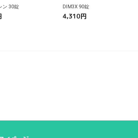
ン 30錠
DIM3X 90錠
円
4,310
円