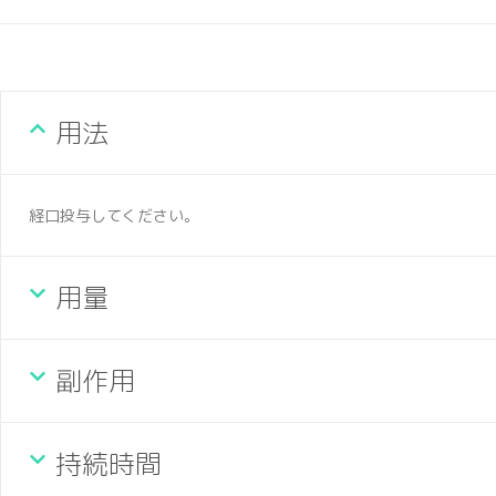
用法
経口投与してください。
用量
副作用
持続時間