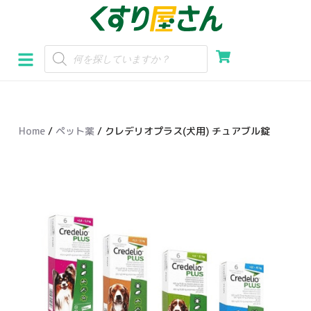
コ
ン
テ
ン
ツ
へ
Home
/
ペット薬
/ クレデリオプラス(犬用) チュアブル錠
ス
キ
ッ
プ