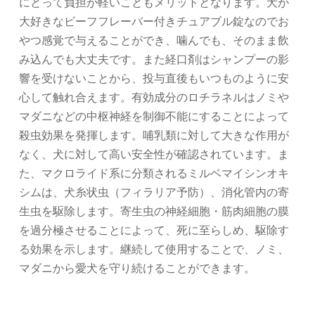
にとって負担が軽いこともメリットとなります。犬が
大好きなビーフフレーバー付きチュアブル錠なのでお
やつ感覚で与えることができ、噛んでも、そのまま飲
み込んでも大丈夫です。また経口剤はシャンプーの影
響を受けないことから、投与直後もいつものように安
心して触れ合えます。有効成分のロチラネルはノミや
マダニなどの中枢神経を制御不能にすることによって
殺虫効果を発揮します。哺乳類に対して大きな作用が
なく、犬に対して高い安全性が確認されています。ま
た、マクロライド系に分類されるミルベマイシンオキ
シムは、犬糸状虫（フィラリア予防）、消化管内の寄
生虫を駆除します。寄生虫の神経細胞・筋肉細胞の膜
を過分極させることによって、死に至らしめ、駆除す
る効果を示します。継続して使用することで、ノミ、
マダニから愛犬を守り続けることができます。