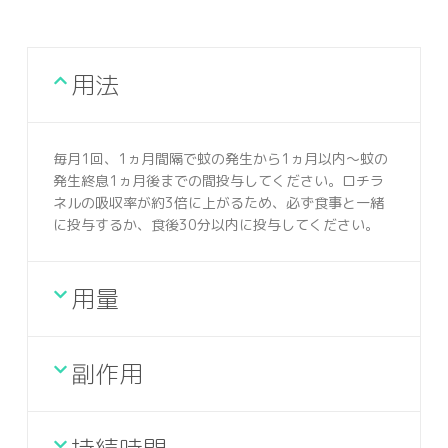
用法
毎月1回、1ヵ月間隔で蚊の発生から1ヵ月以内～蚊の
発生終息1ヵ月後までの間投与してください。ロチラ
ネルの吸収率が約3倍に上がるため、必ず食事と一緒
に投与するか、食後30分以内に投与してください。
用量
副作用