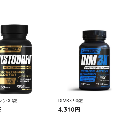
ン 30錠
DIM3X 90錠
円
4,310
円