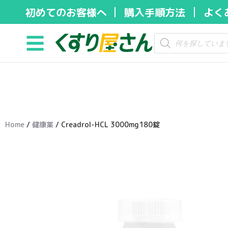
初めてのお客様へ
購入手順方法
よく
コ
ン
テ
ン
ツ
へ
ス
キ
Home
/
健康薬
/ Creadrol-HCL 3000mg180錠
ッ
プ