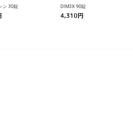
ン 30錠
DIM3X 90錠
円
4,310
円