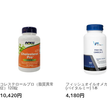
コレステロールプロ（脂質異常
フィッシュオイルオメガ3
症）120錠
(バイタルミー) 1本
10,420
円
4,180
円